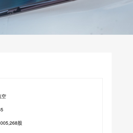
航空
85
,005,268股